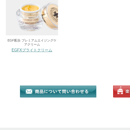
EGF配合 プレミアムエイジングケ
アクリーム
EGFXブライトクリーム