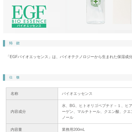
「EGFバイオエッセンス」は、バイオテクノロジーから生まれた保湿成
名称
バイオエッセンス
水、BG、ヒトオリゴペプチド－１、ヒア
内容成分
ーゲン、マルチトール、クエン酸、クエ
ノール
内容量
業務用200mL