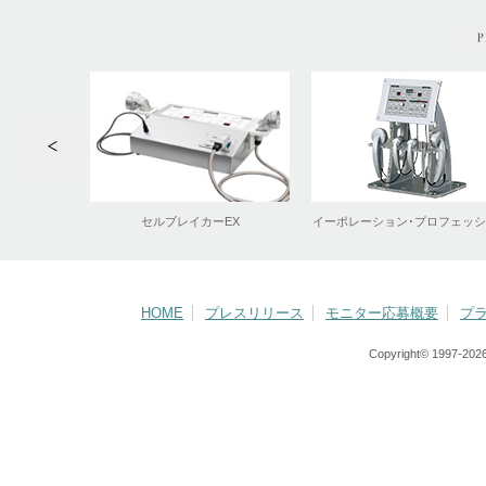
HOME
プレスリリース
モニター応募概要
プ
Copyright© 1997-
2026