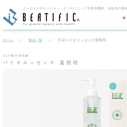
エレクトロポレーション・ナールソニック等美容機器、化粧品の開発
EGFバイオエッセンス業務用
ホーム
>
製品一覧
>