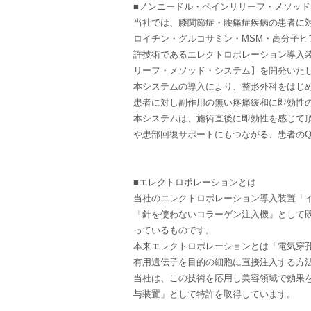
■ノンニードル・ペインリリーフ・メソッド
当社では、膝関節症・腰痛症疾病の患者に
ロイチン・グルコサミン・MSM・高分子ヒ
許技術であるエレクトロポレーション導入
リーフ・メソッド・システム】を開発いた
本システムの導入により、整形外科をはじ
患者に対し副作用の無い疼痛緩和に即効性
本システムは、施術直後に即効性を感じて
や患部回復サポートにもつながる、患者のQ
■エレクトロポレーションとは
当社のエレクトロポレーション導入装置「
「針を使わないコラーゲン注入機」として
っているものです。
本来エレクトロポレーションとは「電気穿
有用遺伝子を目的の細胞に直接注入する方
当社は、この技術を応用し美容領域で効果
与装置」として特許を取得しています。