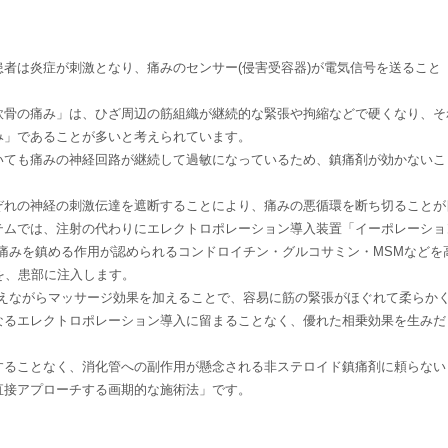
者は炎症が刺激となり、痛みのセンサー(侵害受容器)が電気信号を送ること
軟骨の痛み」は、ひざ周辺の筋組織が継続的な緊張や拘縮などで硬くなり、そ
み」であることが多いと考えられています。
いても痛みの神経回路が継続して過敏になっているため、鎮痛剤が効かないこ
ぞれの神経の刺激伝達を遮断することにより、痛みの悪循環を断ち切ることが
テムでは、注射の代わりにエレクトロポレーション導入装置「イーポレーショ
痛みを鎮める作用が認められるコンドロイチン・グルコサミン・MSMなどを
を、患部に注入します。
与えながらマッサージ効果を加えることで、容易に筋の緊張がほぐれて柔らか
なるエレクトロポレーション導入に留まることなく、優れた相乗効果を生みだ
することなく、消化管への副作用が懸念される非ステロイド鎮痛剤に頼らない
直接アプローチする画期的な施術法」です。