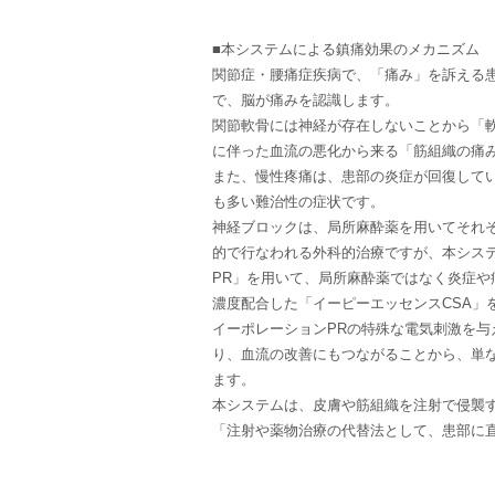
■本システムによる鎮痛効果のメカニズム
関節症・腰痛症疾病で、「痛み」を訴える患
で、脳が痛みを認識します。
関節軟骨には神経が存在しないことから「
に伴った血流の悪化から来る「筋組織の痛
また、慢性疼痛は、患部の炎症が回復して
も多い難治性の症状です。
神経ブロックは、局所麻酔薬を用いてそれ
的で行なわれる外科的治療ですが、本シス
PR」を用いて、局所麻酔薬ではなく炎症や
濃度配合した「イーピーエッセンスCSA」
イーポレーションPRの特殊な電気刺激を
り、血流の改善にもつながることから、単
ます。
本システムは、皮膚や筋組織を注射で侵襲
「注射や薬物治療の代替法として、患部に