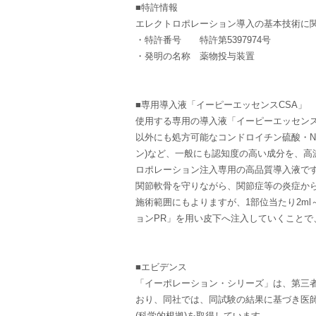
■特許情報
エレクトロポレーション導入の基本技術に
・特許番号 特許第5397974号
・発明の名称 薬物投与装置
■専用導入液「イーピーエッセンスCSA」
使用する専用の導入液「イーピーエッセンス
以外にも処方可能なコンドロイチン硫酸・N
ン)など、一般にも認知度の高い成分を、
ロポレーション注入専用の高品質導入液で
関節軟骨を守りながら、関節症等の炎症か
施術範囲にもよりますが、1部位当たり2m
ョンPR」を用い皮下へ注入していくこと
■エビデンス
「イーポレーション・シリーズ」は、第三
おり、同社では、同試験の結果に基づき医
(科学的根拠)を取得しています。