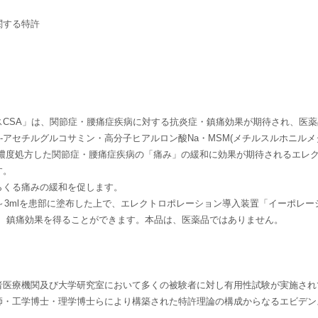
関する特許
CSA」は、関節症・腰痛症疾病に対する抗炎症・鎮痛効果が期待され、医薬
-アセチルグルコサミン・高分子ヒアルロン酸Na・MSM(メチルスルホニルメ
高濃度処方した関節症・腰痛症疾病の「痛み」の緩和に効果が期待されるエレ
す。
らくる痛みの緩和を促します。
l～3mlを患部に塗布した上で、エレクトロポレーション導入装置「イーポレー
で、鎮痛効果を得ることができます。本品は、医薬品ではありません。
者医療機関及び大学研究室において多くの被験者に対し有用性試験が実施され
師・工学博士・理学博士らにより構築された特許理論の構成からなるエビデン