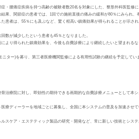
症・腰痛症疾病を持つ高齢の被験者数20名を対象にした、整形外科医監修に
結果、関節症の患者では、1回での施術直後の痛みの緩和が80％にみられ、
た患者は、55％にも及ぶなど、驚く程高い鎮痛効果が得られることが示され
回数が減少したという患者も45％となりました。
術により得られた鎮痛効果を、今後も自費診療により継続したいと望まれるな
モニター)を募り、第三者医療機関監修による有用性試験の継続を予定してい
整骨治療院に対し、即効性の期待できる画期的な自費診療メニューとして本シ
う医療ディーラーを地域ごとに募集し、全国に本システムの普及を加速させて
ヘルスケア・エステティック製品の研究・開発など、常に新しい技術とシステ