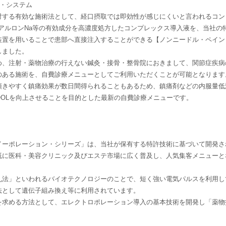
・システム
対する有効な施術法として、経口摂取では即効性が感じにくいと言われるコン
アルロンNa等の有効成分を高濃度処方したコンプレックス導入液を、当社の
装置を用いることで患部へ直接注入することができる【ノンニードル・ペイン
しました。
め、注射・薬物治療の行えない鍼灸・接骨・整骨院におきまして、関節症疾病
のある施術を、自費診療メニューとしてご利用いただくことが可能となります
頂きやすく鎮痛効果が数日間得られることもあるため、鎮痛剤などの内服量低
OLを向上させることを目的とした最新の自費診療メニューです。
イーポレーション・シリーズ」は、当社が保有する特許技術に基づいて開発さ
既に医科・美容クリニック及びエステ市場に広く普及し、人気集客メニューと
孔法」といわれるバイオテクノロジーのことで、短く強い電気パルスを利用し
法として遺伝子組み換え等に利用されています。
を求める方法として、エレクトロポレーション導入の基本技術を開発し「薬物