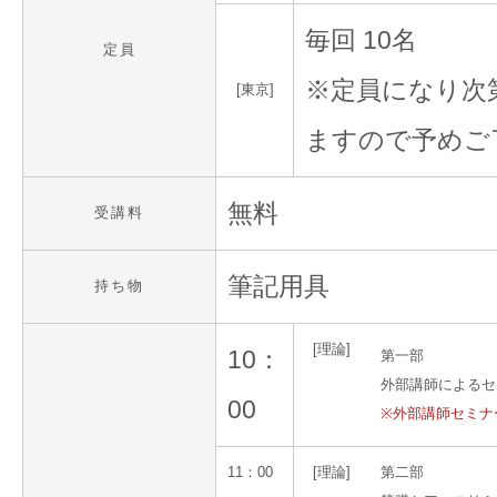
毎回 10名
定員
※定員になり次
[東京]
ますので予めご
無料
受講料
筆記用具
持ち物
[理論]
10：
第一部
外部講師によるセ
00
※外部講師セミナ
11：00
[理論]
第二部